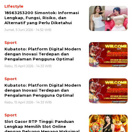
LIfestyle
18563253200 Simontok: Informasi
Lengkap, Fungsi, Risiko, dan
Alternatif yang Perlu Diketahui
Jumat, 5 Juni 2026 - 14:52 WIB
Sport
Kubatoto: Platform Digital Modern
dengan Inovasi Terdepan dan
Pengalaman Pengguna Optimal
Rabu, 15 April 2026 - 14:33 WIB
Sport
Kubatoto: Platform Digital Modern
dengan Inovasi Terdepan dan
Pengalaman Pengguna Optimal
Rabu, 15 April 2026 - 14:33 WIB
Sport
Slot Gacor RTP Tinggi: Panduan
Lengkap Memilih Slot Online
dengan Peluang Menang Maksimal