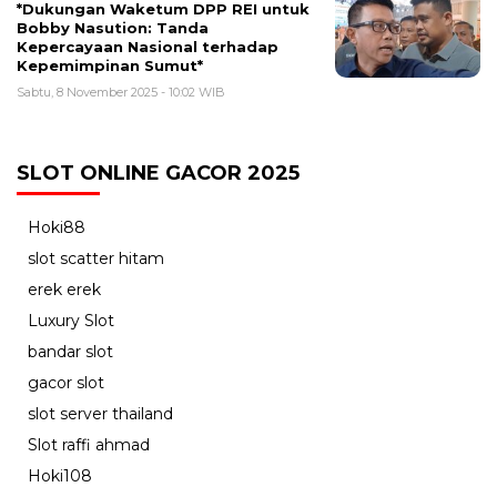
*Dukungan Waketum DPP REI untuk
Bobby Nasution: Tanda
Kepercayaan Nasional terhadap
Kepemimpinan Sumut*
Sabtu, 8 November 2025 - 10:02 WIB
SLOT ONLINE GACOR 2025
Hoki88
slot scatter hitam
erek erek
Luxury Slot
bandar slot
gacor slot
slot server thailand
Slot raffi ahmad
Hoki108