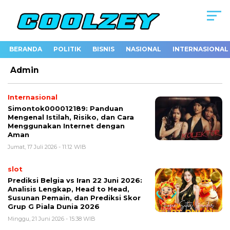
BERANDA
POLITIK
BISNIS
NASIONAL
INTERNASIONAL
Admin
Internasional
Simontok000012189: Panduan
Mengenal Istilah, Risiko, dan Cara
Menggunakan Internet dengan
Aman
Jumat, 17 Juli 2026 - 11:12 WIB
slot
Prediksi Belgia vs Iran 22 Juni 2026:
Analisis Lengkap, Head to Head,
Susunan Pemain, dan Prediksi Skor
Grup G Piala Dunia 2026
Minggu, 21 Juni 2026 - 15:38 WIB