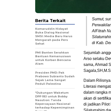
Sumut, sum
Berita Terkait
Perwakilan
Komaruddin Hidayat
AlFitrah 
Buka Dialog Nasional
SMSI: Media Baru Harus
Silaturrah
Mengarah pada Pers
di Kab. De
Sehat
Sejumlah anggo
PMI Banten Serahkan
Bantuan Kemanusiaan
Arso selaku De
untuk Korban Bencana
Alam
sama, Ahmad So
Sagala,SH,M.Si
Presiden PMD: Pak
Prabowo Subianto Sudah
Sejak Lama Sangat
Dalam Rilisnya,
Peduli Palestina
Literasi menga
dalam rangka m
*Dukungan Waketum
DPP REI untuk Bobby
akan di sertifi
Nasution: Tanda
Kepercayaan Nasional
di jadikan Pilo
terhadap Kepemimpinan
Silaturrahim da