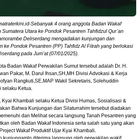
atraterkini.id-Sebanyak 4 orang anggota Badan Wakaf
 Sumatera Utara ke Pondok Pesantren Tahfidzul Qur’an
Namorambe Deliserdang mengadakan kunjungan dan
im ke Pondok Pesantren (PP) Tahfidz Al Fitrah yang berlokasi
liserdang pada Jum’at (07/01/2025).
ta Badan Wakaf Perwakilan Sumut tersebut adalah Dr. H.
wan Pakar, M. Darul Ihsan,SH,MH Divisi Advokasi & Kerja
fyan Rangkuti,SE,MAP Wakil Sekretaris, Solehuddin
 selaku Ketua.
 Kyai Khambali selaku Ketua Divisi Humas, Sosialisasi &
takan Bahwa Kunjungan dan Silaturrahim tersebut diadakan
emenuhi dan Melihat secara langsung Tanah Pesantren yang
katkan oleh Badan Wakaf Indonesia serta salah satu yang akan
t Project Wakaf Produktif Ujar Kyai Khambali.
n kunjungamln diterima langsung oleh perwakilan wakif