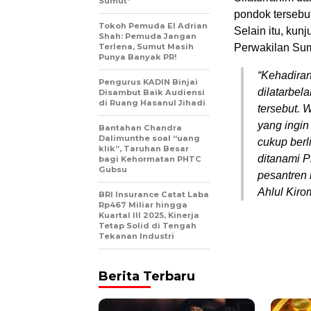
Sumut*
pondok tersebu
Tokoh Pemuda El Adrian
Selain itu, kun
Shah: Pemuda Jangan
Terlena, Sumut Masih
Perwakilan Sumu
Punya Banyak PR!
“Kehadiran
Pengurus KADIN Binjai
dilatarbe
Disambut Baik Audiensi
di Ruang Hasanul Jihadi
tersebut. 
yang ingin
Bantahan Chandra
Dalimunthe soal “uang
cukup berl
klik”, Taruhan Besar
ditanami P
bagi Kehormatan PHTC
Gubsu
pesantren 
Ahlul Kirom
BRI Insurance Catat Laba
Rp467 Miliar hingga
Kuartal III 2025, Kinerja
Tetap Solid di Tengah
Tekanan Industri
Berita Terbaru