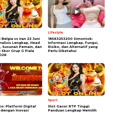
LIfestyle
 Belgia vs Iran 22 Juni
18563253200 Simontok:
nalisis Lengkap, Head
Informasi Lengkap, Fungsi,
, Susunan Pemain, dan
Risiko, dan Alternatif yang
i Skor Grup G Piala
Perlu Diketahui
2026
Sport
o: Platform Digital
Slot Gacor RTP Tinggi:
dengan Inovasi
Panduan Lengkap Memilih