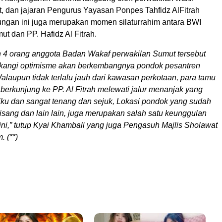
t, dan jajaran Pengurus Yayasan Ponpes Tahfidz AlFitrah
jungan ini juga merupakan momen silaturrahim antara BWI
t dan PP. Hafidz Al Fitrah.
 4 orang anggota Badan Wakaf perwakilan Sumut tersebut
lakangi optimisme akan berkembangnya pondok pesantren
Walaupun tidak terlalu jauh dari kawasan perkotaan, para tamu
 berkunjung ke PP. Al Fitrah melewati jalur menanjak yang
iku dan sangat tenang dan sejuk, Lokasi pondok yang sudah
isang dan lain lain, juga merupakan salah satu keunggulan
ini,” tutup Kyai Khambali yang juga Pengasuh Majlis Sholawat
. (**)