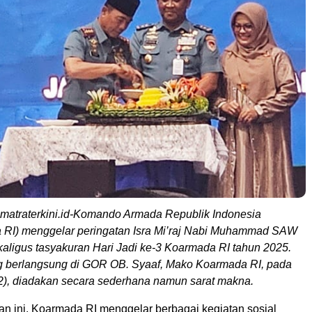
umatraterkini.id-Komando Armada Republik Indonesia
 RI) menggelar peringatan Isra Mi’raj Nabi Muhammad SAW
aligus tasyakuran Hari Jadi ke-3 Koarmada RI tahun 2025.
g berlangsung di GOR OB. Syaaf, Mako Koarmada RI, pada
2), diadakan secara sederhana namun sarat makna.
an ini, Koarmada RI menggelar berbagai kegiatan sosial