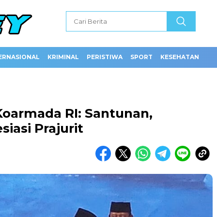
ERNASIONAL
KRIMINAL
PERISTIWA
SPORT
KESEHATAN
Koarmada RI: Santunan,
iasi Prajurit