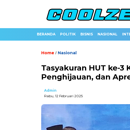
BERANDA
POLITIK
BISNIS
NASIONAL
INT
Home
Nasional
/
Tasyakuran HUT ke-3 
Penghijauan, dan Apres
Admin
Rabu, 12 Februari 2025