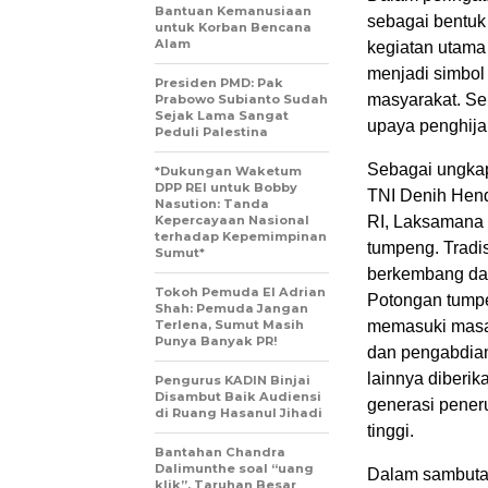
Bantuan Kemanusiaan
sebagai bentuk
untuk Korban Bencana
Alam
kegiatan utama
menjadi simbol
Presiden PMD: Pak
masyarakat. Sel
Prabowo Subianto Sudah
Sejak Lama Sangat
upaya penghija
Peduli Palestina
Sebagai ungka
*Dukungan Waketum
DPP REI untuk Bobby
TNI Denih Hend
Nasution: Tanda
Kepercayaan Nasional
RI, Laksamana 
terhadap Kepemimpinan
tumpeng. Tradis
Sumut*
berkembang dan
Tokoh Pemuda El Adrian
Potongan tumpe
Shah: Pemuda Jangan
Terlena, Sumut Masih
memasuki masa 
Punya Banyak PR!
dan pengabdian
lainnya diberi
Pengurus KADIN Binjai
Disambut Baik Audiensi
generasi pener
di Ruang Hasanul Jihadi
tinggi.
Bantahan Chandra
Dalimunthe soal “uang
Dalam sambuta
klik”, Taruhan Besar