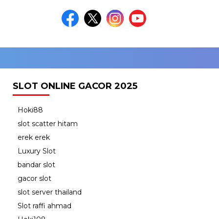
SLOT ONLINE GACOR 2025
Hoki88
slot scatter hitam
erek erek
Luxury Slot
bandar slot
gacor slot
slot server thailand
Slot raffi ahmad