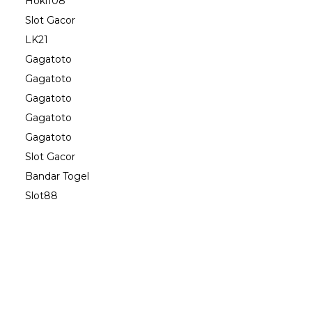
Hoki108
Slot Gacor
LK21
Gagatoto
Gagatoto
Gagatoto
Gagatoto
Gagatoto
Slot Gacor
Bandar Togel
Slot88