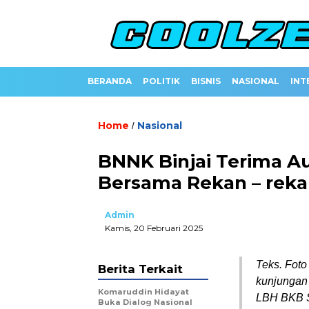
BERANDA
POLITIK
BISNIS
NASIONAL
INT
Home
Nasional
/
BNNK Binjai Terima A
Bersama Rekan – rek
Admin
Kamis, 20 Februari 2025
Teks. Foto
Berita Terkait
kunjungan
Komaruddin Hidayat
LBH BKB S
Buka Dialog Nasional