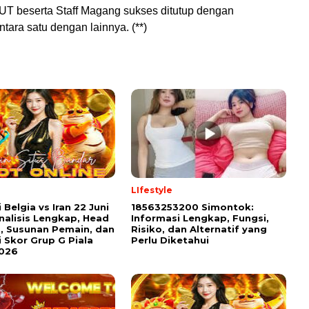
 beserta Staff Magang sukses ditutup dengan
ara satu dengan lainnya. (**)
LIfestyle
 Belgia vs Iran 22 Juni
18563253200 Simontok:
nalisis Lengkap, Head
Informasi Lengkap, Fungsi,
, Susunan Pemain, dan
Risiko, dan Alternatif yang
i Skor Grup G Piala
Perlu Diketahui
2026