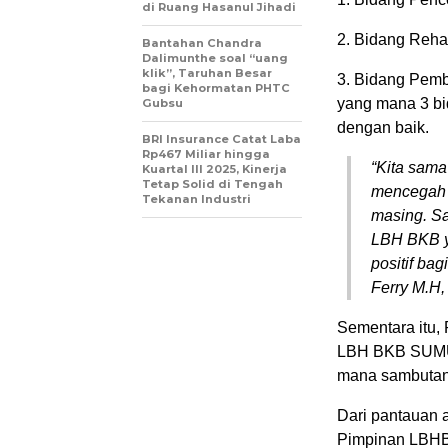
di Ruang Hasanul Jihadi
2. Bidang Rehab
Bantahan Chandra
Dalimunthe soal “uang
klik”, Taruhan Besar
3. Bidang Pemb
bagi Kehormatan PHTC
yang mana 3 bi
Gubsu
dengan baik.
BRI Insurance Catat Laba
Rp467 Miliar hingga
“Kita sam
Kuartal III 2025, Kinerja
Tetap Solid di Tengah
mencegah 
Tekanan Industri
masing. Sa
LBH BKB y
positif ba
Ferry M.H,
Sementara itu,
LBH BKB SUMUT
mana sambutan
Dari pantauan 
Pimpinan LBHB