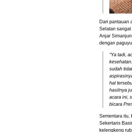
Dari pantauan 
Selatan sangat
Anjar Simanjunt
dengan paguyub
“Ya tadi, 
kesehatan
sudah tida
aspirasiny
hal terseb
hasilnya j
acara ini,
bicara Pre
Sementara itu,
Sekertaris Bas
kelengkeng rub