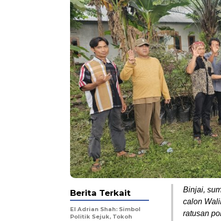
Binjai, su
Berita Terkait
calon Wali
El Adrian Shah: Simbol
ratusan po
Politik Sejuk, Tokoh