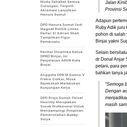
Muda Sahabat Semua
Jalan Kini
Golongan, Terpilih
Provinsi S
Aklamasi Lanjutkan
Hanura Sumut
Adapun pertemu
DPD Hanura Sumut Jadi
Ruby Adik juru
Magnet Politik Lintas
Partai: El Adrian Shah
pohon di salah
Tampilkan Figur
Binjai yakni Su
Pemersatu
Perihal Dinamika Ketua
Selain bersila
DPRD Binjai, Ini
dr Donal Anjar
Penjelasan ARUN Kota
Binjai
petani, para pe
bahkan tanya j
Anggota DPR RI Komisi V
Fraksi Golkar, Musa
Rajekshah Melakukan
“Semoga bi
Kunjungan Kerja
Dengan ad
menjadikan 
DPD Projo Sumut: Faisal
Hasrimy Merupakan
masih sam
Sosok Profesional Untuk
Mendampingi Pimpinan
Pemerintahan Bobby-
Surya