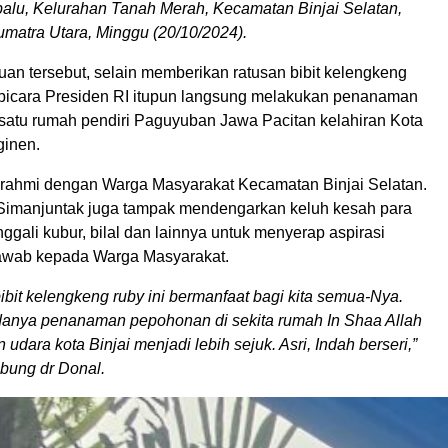
balu, Kelurahan Tanah Merah, Kecamatan Binjai Selatan,
umatra Utara, Minggu (20/10/2024).
an tersebut, selain memberikan ratusan bibit kelengkeng
 bicara Presiden RI itupun langsung melakukan penanaman
 satu rumah pendiri Paguyuban Jawa Pacitan kelahiran Kota
ginen.
turahmi dengan Warga Masyarakat Kecamatan Binjai Selatan.
 Simanjuntak juga tampak mendengarkan keluh kesah para
nggali kubur, bilal dan lainnya untuk menyerap aspirasi
awab kepada Warga Masyarakat.
bit kelengkeng ruby ini bermanfaat bagi kita semua-Nya.
anya penanaman pepohonan di sekita rumah In Shaa Allah
udara kota Binjai menjadi lebih sejuk. Asri, Indah berseri,”
bung dr Donal.