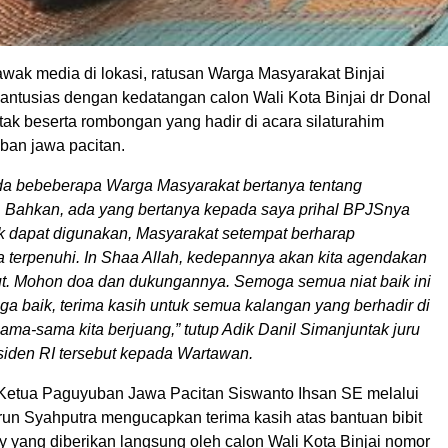
awak media di lokasi, ratusan Warga Masyarakat Binjai
 antusias dengan kedatangan calon Wali Kota Binjai dr Donal
ak beserta rombongan yang hadir di acara silaturahim
an jawa pacitan.
ada bebeberapa Warga Masyarakat bertanya tentang
. Bahkan, ada yang bertanya kepada saya prihal BPJSnya
k dapat digunakan, Masyarakat setempat berharap
a terpenuhi. In Shaa Allah, kedepannya akan kita agendakan
ut. Mohon doa dan dukungannya. Semoga semua niat baik ini
uga baik, terima kasih untuk semua kalangan yang berhadir di
 sama-sama kita berjuang,” tutup Adik Danil Simanjuntak juru
siden RI tersebut kepada Wartawan.
 Ketua Paguyuban Jawa Pacitan Siswanto Ihsan SE melalui
irun Syahputra mengucapkan terima kasih atas bantuan bibit
y yang diberikan langsung oleh calon Wali Kota Binjai nomor