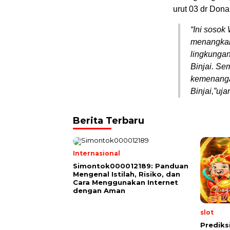
urut 03 dr Dona
“Ini sosok
menangkan
lingkungan
Binjai. Se
kemenanga
Binjai,”uja
Berita Terbaru
Internasional
Simontok000012189: Panduan
Mengenal Istilah, Risiko, dan
Cara Menggunakan Internet
dengan Aman
slot
Prediksi