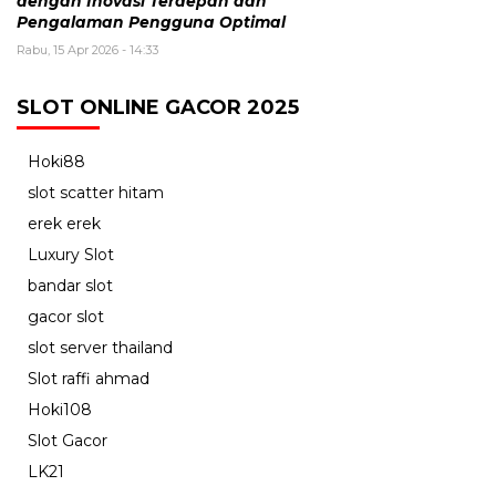
dengan Inovasi Terdepan dan
Pengalaman Pengguna Optimal
Rabu, 15 Apr 2026 - 14:33
SLOT ONLINE GACOR 2025
Hoki88
slot scatter hitam
erek erek
Luxury Slot
bandar slot
gacor slot
slot server thailand
Slot raffi ahmad
Hoki108
Slot Gacor
LK21