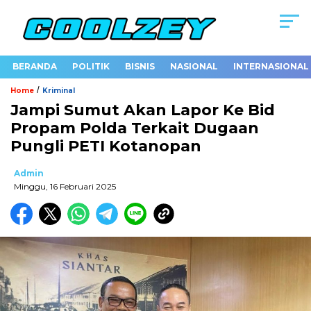
BERANDA
POLITIK
BISNIS
NASIONAL
INTERNASIONAL
/
Home
Kriminal
Jampi Sumut Akan Lapor Ke Bid
Propam Polda Terkait Dugaan
Pungli PETI Kotanopan
Admin
Minggu, 16 Februari 2025