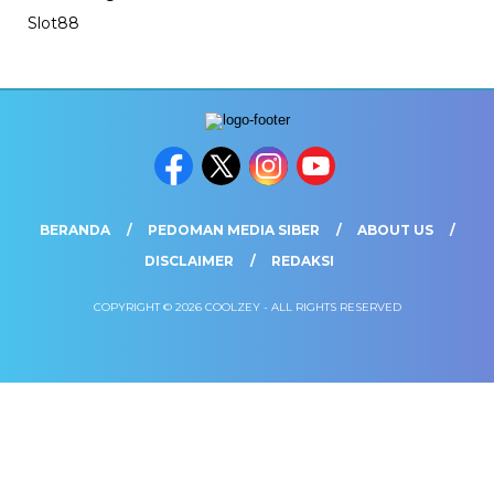
Slot88
BERANDA
PEDOMAN MEDIA SIBER
ABOUT US
DISCLAIMER
REDAKSI
COPYRIGHT © 2026 COOLZEY - ALL RIGHTS RESERVED